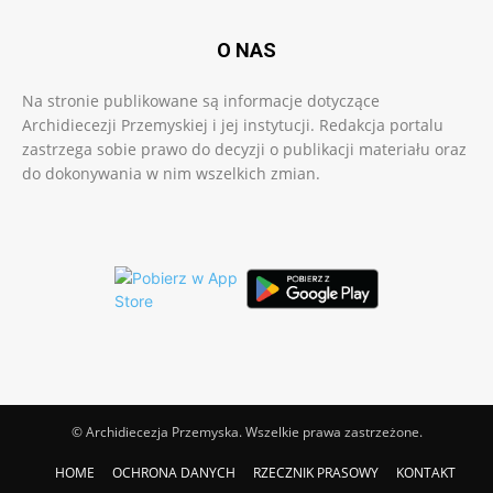
O NAS
Na stronie publikowane są informacje dotyczące
Archidiecezji Przemyskiej i jej instytucji. Redakcja portalu
zastrzega sobie prawo do decyzji o publikacji materiału oraz
do dokonywania w nim wszelkich zmian.
© Archidiecezja Przemyska. Wszelkie prawa zastrzeżone.
HOME
OCHRONA DANYCH
RZECZNIK PRASOWY
KONTAKT