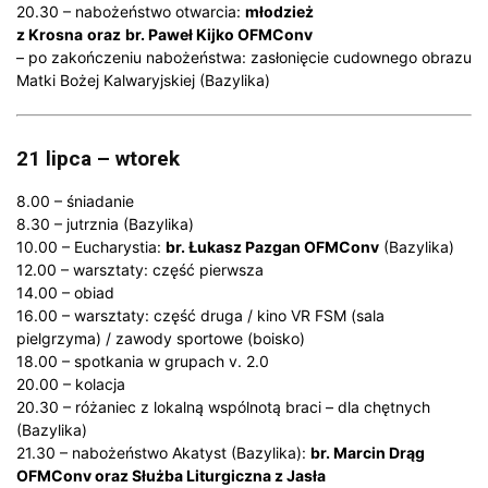
20.30 – nabożeństwo otwarcia:
młodzież
z Krosna
oraz
br. Paweł Kijko OFMConv
– po zakończeniu nabożeństwa: zasłonięcie cudownego obrazu
Matki Bożej Kalwaryjskiej (Bazylika)
21 lipca – wtorek
8.00 – śniadanie
8.30 – jutrznia (Bazylika)
10.00 – Eucharystia:
br. Łukasz Pazgan OFMConv
(Bazylika)
12.00 – warsztaty: część pierwsza
14.00 – obiad
16.00 – warsztaty: część druga / kino VR FSM (sala
pielgrzyma) / zawody sportowe (boisko)
18.00 – spotkania w grupach v. 2.0
20.00 – kolacja
20.30 – różaniec z lokalną wspólnotą braci – dla chętnych
(Bazylika)
21.30 – nabożeństwo Akatyst (Bazylika):
br. Marcin Drąg
OFMConv oraz Służba Liturgiczna z Jasła