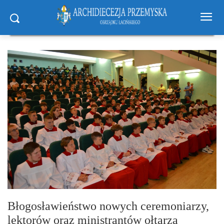
Błogosławieństwo nowych ceremoniarzy,
lektorów oraz ministrantów ołtarza