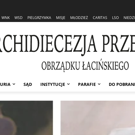
WNK
WSD
PIELGRZYMKA
MISJE
MŁODZIEŻ
CARITAS
LSO
NIEDZ
URIA
SĄD
INSTYTUCJE
PARAFIE
DO POBRAN