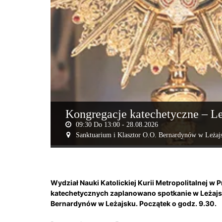
Kongregacje katechetyczne – L
09:30 Do 13:00 -
28.08.2026
Sanktuarium i Klasztor O.O. Bernardynów w Leżaj
Wydział Nauki Katolickiej Kurii Metropolitalnej w
katechetycznych zaplanowano spotkanie w Leżajsku 
Bernardynów w Leżajsku. Początek o godz. 9.30.