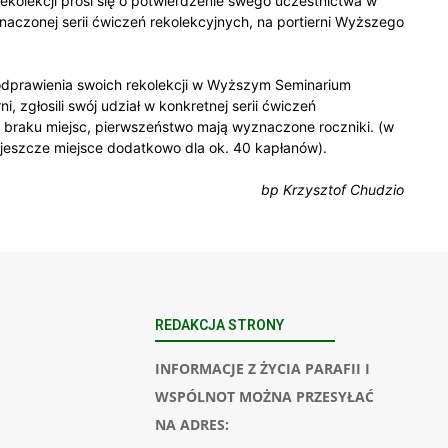
kolekcji prosi się o potwierdzenie swego uczestnictwa w
aczonej serii ćwiczeń rekolekcyjnych, na portierni Wyższego
o odprawienia swoich rekolekcji w Wyższym Seminarium
 zgłosili swój udział w konkretnej serii ćwiczeń
 braku miejsc, pierwszeństwo mają wyznaczone roczniki. (w
jeszcze miejsce dodatkowo dla ok. 40 kapłanów).
bp Krzysztof Chudzio
REDAKCJA STRONY
INFORMACJE Z ŻYCIA PARAFII I
WSPÓLNOT MOŻNA PRZESYŁAĆ
NA ADRES: