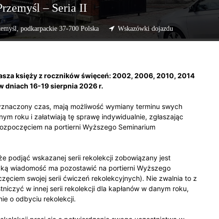
zemyśl – Seria II
emyśl, podkarpackie 37-700 Polska
Wskazówki dojazdu
za księży z roczników święceń: 2002, 2006, 2010, 2014
w dniach 16-19 sierpnia 2026 r.
wyznaczony czas, mają możliwość wymiany terminu swych
lnym roku i załatwiają tę sprawę indywidualnie, zgłaszając
 rozpoczęciem na portierni Wyższego Seminarium
 podjąć wskazanej serii rekolekcji zobowiązany jest
taką wiadomość ma pozostawić na portierni Wyższego
ciem swojej serii ćwiczeń rekolekcyjnych). Nie zwalnia to z
tniczyć w innej serii rekolekcji dla kapłanów w danym roku,
ie o odbyciu rekolekcji.