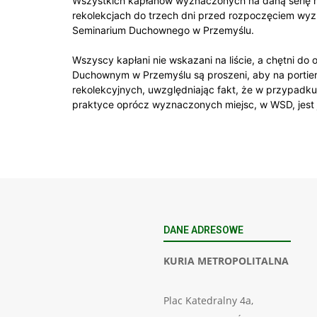
Wszystkich kapłanów wyznaczonych na daną serię re
rekolekcjach do trzech dni przed rozpoczęciem wyzn
Seminarium Duchownego w Przemyślu.
Wszyscy kapłani nie wskazani na liście, a chętni d
Duchownym w Przemyślu są proszeni, aby na portierni,
rekolekcyjnych, uwzględniając fakt, że w przypadku
praktyce oprócz wyznaczonych miejsc, w WSD, jest 
DANE ADRESOWE
KURIA METROPOLITALNA
Plac Katedralny 4a,