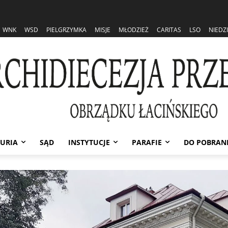
WNK
WSD
PIELGRZYMKA
MISJE
MŁODZIEŻ
CARITAS
LSO
NIEDZ
URIA
SĄD
INSTYTUCJE
PARAFIE
DO POBRAN