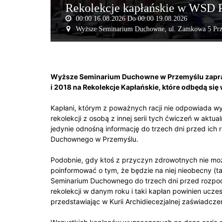
Rekolekcje kapłańskie w WSD Pr
00:00
16.08.2026
Do 00:00
19.08.2026
Wyższe Seminarium Duchowne,
ul. Zamkowa 5 Prz
Wyższe Seminarium Duchowne w Przemyślu zapras
i 2018 na Rekolekcje Kapłańskie, które odbędą się 
Kapłani, którym z poważnych racji nie odpowiada 
rekolekcji z osobą z innej serii tych ćwiczeń w aktua
jedynie odnośną informację do trzech dni przed ich
Duchownego w Przemyślu.
Podobnie, gdy ktoś z przyczyn zdrowotnych nie może
poinformować o tym, że będzie na niej nieobecny (
Seminarium Duchownego do trzech dni przed rozpoczę
rekolekcji w danym roku i taki kapłan powinien uczes
przedstawiając w Kurii Archidiecezjalnej zaświadczen