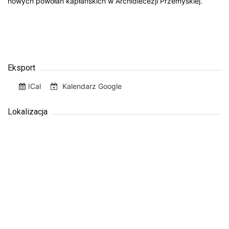
nowych powołań kapłańskich w Archidiecezji Przemyskiej.
Eksport
ICal
Kalendarz Google
Lokalizacja