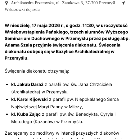
Archikatedra Przemyska,
ul. Zamkowa 3, 37-700 Przemyśl
Wskazówki dojazdu
W niedzielę, 17 maja 2026 r., o godz. 11:30, w uroczystość
Wniebowstąpienia Pańskiego, trzech alumnów Wyższego
Seminarium Duchownego w Przemyślu przez posługę abp.
Adama Szala przyjmie święcenia diakonatu.
Święcenia
diakonatu odbędą się w Bazylice Archikatedralnej w
Przemyślu.
Święcenia diakonatu otrzymają:
kl. Jakub Daraż
z parafii pw. św. Jana Chrzciciela
(Archikatedra) w Przemyślu,
kl. Karol Kijowski
z parafii pw. Niepokalanego Serca
Najświętszej Maryi Panny w Milczy,
kl. Kuba Zając
z parafii pw. św. Benedykta, Cyryla i
Metodego (Kazanów) w Przemyślu.
Zachęcamy do modlitwy w intencji przyszłych diakonów i