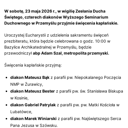
W sobotę, 23 maja 2026 r., w wigilię Zesłania Ducha
Świętego, czterech diakonów Wyższego Seminarium
Duchownego w Przemyślu przyjmie święcenia kapłańskie.
Uroczystej Eucharystii z udzielenia sakramentu święceń
prezbiteratu, która będzie celebrowana o godz. 10:00 w
Bazylice Archikatedralnej w Przemyślu, będzie
przewodniczył
abp Adam Szal, metropolita przemyski.
Święcenia kapłańskie przyjmą:
diakon Mateusz Bąk
z parafii pw. Niepokalanego Poczęcia
NMP w Żurawicy,
diakon Mateusz Bester
z parafii pw. św. Stanisława Biskupa
w Kosinie,
diakon Gabriel Patrylak
z parafii pw. pw. Matki Kościoła w
Lubatówce,
diakon Marek Winiarski
z parafii pw. Najświętszego Serca
Pana Jezusa w Szówsku.