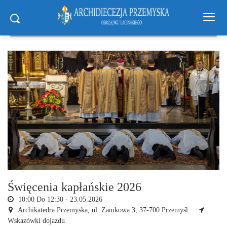
Święcenia kapłańskie 2026
10:00 Do 12:30 -
23.05.2026
Archikatedra Przemyska,
ul. Zamkowa 3, 37-700 Przemyśl
Wskazówki dojazdu