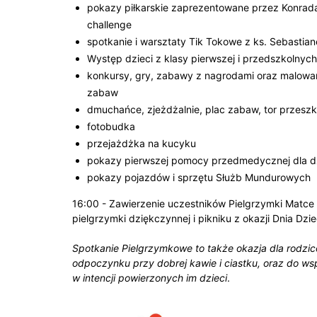
pokazy piłkarskie zaprezentowane przez Konrada 
challenge
spotkanie i warsztaty Tik Tokowe z ks. Sebasti
Występ dzieci z klasy pierwszej i przedszkolnyc
konkursy, gry, zabawy z nagrodami oraz malowa
zabaw
dmuchańce, zjeżdżalnie, plac zabaw, tor przesz
fotobudka
przejażdżka na kucyku
pokazy pierwszej pomocy przedmedycznej dla dz
pokazy pojazdów i sprzętu Służb Mundurowych
16:00 - Zawierzenie uczestników Pielgrzymki Matce B
pielgrzymki dziękczynnej i pikniku z okazji Dnia Dzi
Spotkanie Pielgrzymkowe to także okazja dla rodzic
odpoczynku przy dobrej kawie i ciastku, oraz do w
w intencji powierzonych im dzieci
.