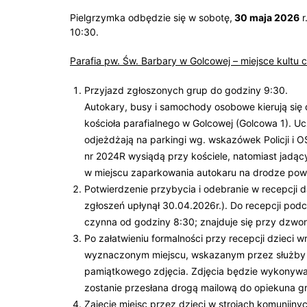
Pielgrzymka odbędzie się w sobotę,
30 maja 2026
r
10:30.
Parafia pw. Św. Barbary w Golcowej – miejsce kultu 
Przyjazd zgłoszonych grup do godziny 9:30.
Autokary, busy i samochody osobowe kierują się
kościoła parafialnego w Golcowej (Golcowa 1). Ucz
odjeżdżają na parkingi wg. wskazówek Policji i
nr 2024R wysiądą przy kościele, natomiast jadąc
w miejscu zaparkowania autokaru na drodze powi
Potwierdzenie przybycia i odebranie w recepcji 
zgłoszeń upłynął 30.04.2026r.). Do recepcji po
czynna od godziny 8:30; znajduje się przy dzwon
Po załatwieniu formalności przy recepcji dzieci 
wyznaczonym miejscu, wskazanym przez służby
pamiątkowego zdjęcia. Zdjęcia będzie wykonywał
zostanie przesłana drogą mailową do opiekuna g
Zajęcie miejsc przez dzieci w strojach komuni