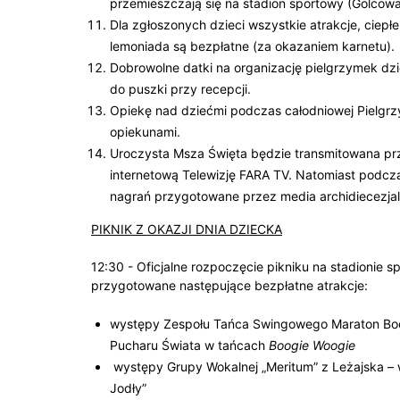
przemieszczają się na stadion sportowy (Golcowa 
Dla zgłoszonych dzieci wszystkie atrakcje, ciepłe po
lemoniada są bezpłatne (za okazaniem karnetu).
Dobrowolne datki na organizację pielgrzymek dz
do puszki przy recepcji.
Opiekę nad dziećmi podczas całodniowej Pielgr
opiekunami.
Uroczysta Msza Święta będzie transmitowana prze
internetową Telewizję FARA TV. Natomiast podczas
nagrań przygotowane przez media archidiecezjal
PIKNIK Z OKAZJI DNIA DZIECKA
12:30 - Oficjalne rozpoczęcie pikniku na stadionie 
przygotowane następujące bezpłatne atrakcje:
występy Zespołu Tańca Swingowego Maraton Boogi
Pucharu Świata w tańcach
Boogie Woogie
występy Grupy Wokalnej „Meritum” z Leżajska – w
Jodły”