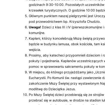
godzinach 9:30-10:00. Pozostałych uczestników 
krzesełek turystycznych. O godzinie 10:00 będzie
Głównym punktem naszej pielgrzymki jest Urocz
pod przewodnictwem bp. Krzysztofa Chudzio.
Uwaga!
Dzieci z klas III i IV (pierwszokomunijne 
komunijne.
Kapłani, którzy koncelebrują Mszę świętą przywoż
będzie w budynku lamusa, obok kościoła, tam księ
wejścia.
Prosimy, aby katecheci przypomnieli dzieciom i
pokuty i pojednania. Kapłanów uczestniczących 
pomoc w sprawowaniu sakramentu pokuty w konfe
W miejscu, do którego przyjeżdżamy jako
„Ucznio
Eucharystii. Po Komunii św. nastąpi zawierzenie d
zakończenie Mszy Świętej przy wystawionym Na
modlitwę do Dzieciątka Jezus.
Po Mszy Świętej dzieci przebierają się ze stroj
przebrać się w autobusie, w drodze na stadion l