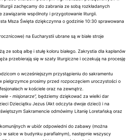
liturgii zachęcamy do zabrania ze sobą rozkładanych
 zawiązanie wspólnoty i przygotowanie liturgii.
ysta Msza Święta dziękczynna o godzinie 10:30 sprawowana
i rocznicowe) na Eucharystii ubrane są w białe stroje
ą ze sobą albę i stułę koloru białego. Zakrystia dla kapłanów
ża przebierają się w szaty liturgiczne i oczekują na procesję
 rodzicom o wcześniejszym przystąpieniu do sakramentu
w pielgrzymce prosimy przed rozpoczęciem uroczystości o
sjonałach w kościele oraz na zewnątrz.
wie - misjonarze”,
będziemy dziękować za wielki dar
zieci Dzieciątku Jezus (Akt odczyta dwoje dzieci) i na
jświętszym Sakramencie odmówimy Litanię Loretańską oraz
ów komunijnych w ubiór odpowiedni do zabawy (można
ub w salce w budynku parafialnym), następnie wszyscy