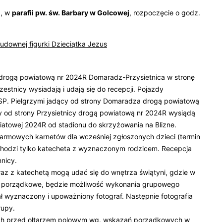
., w
parafii pw. św. Barbary w Golcowej
, rozpoczęcie o godz.
cudownej figurki Dzieciątka Jezus
 drogą powiatową nr 2024R Domaradz-Przysietnica w stronę
estnicy wysiadają i udają się do recepcji. Pojazdy
 OSP. Pielgrzymi jadący od strony Domaradza drogą powiatową
y od strony Przysietnicy drogą powiatową nr 2024R wysiądą
atowej 2024R od stadionu do skrzyżowania na Blizne.
darmowych karnetów dla wcześniej zgłoszonych dzieci (termin
dchodzi tylko katecheta z wyznaczonym rodzicem. Recepcja
nicy.
wraz z katechetą mogą udać się do wnętrza świątyni, gdzie w
 porządkowe, będzie możliwość wykonania grupowego
 wyznaczony i upoważniony fotograf. Następnie fotografia
rupy.
jnych przed ołtarzem polowym wg. wskazań porządkowych w