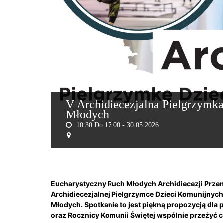
V Archidiecezjalna Pielgrzymk
Młodych
10:30 Do 17:00 -
30.05.2026
Eucharystyczny Ruch Młodych Archidiecezji Przem
Archidiecezjalnej Pielgrzymce Dzieci Komunijny
Młodych. Spotkanie to jest piękną propozycją dla p
oraz Rocznicy Komunii Świętej wspólnie przeżyć cz