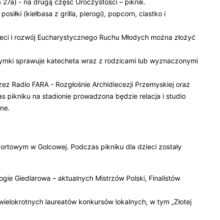
27a) - na drugą część Uroczystości – piknik.
siłki (kiełbasa z grilla, pierogi), popcorn, ciastko i
ieci i rozwój Eucharystycznego Ruchu Młodych można złożyć
zymki sprawuje katecheta wraz z rodzicami lub wyznaczonymi
z Radio FARA - Rozgłośnie Archidiecezji Przemyskiej oraz
 pikniku na stadionie prowadzona będzie relacja i studio
ne.
sportowym w Golcowej. Podczas pikniku dla dzieci zostały
e Giedlarowa – aktualnych Mistrzów Polski, Finalistów
ielokrotnych laureatów konkursów lokalnych, w tym „Złotej