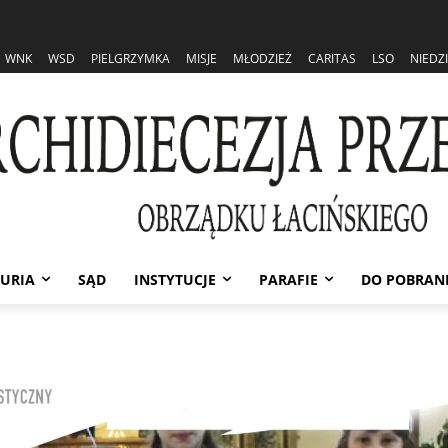
WNK
WSD
PIELGRZYMKA
MISJE
MŁODZIEŻ
CARITAS
LSO
NIEDZ
URIA
SĄD
INSTYTUCJE
PARAFIE
DO POBRAN