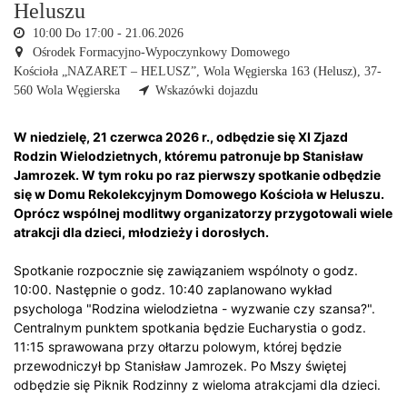
Heluszu
10:00 Do 17:00 -
21.06.2026
Ośrodek Formacyjno-Wypoczynkowy Domowego
Kościoła „NAZARET – HELUSZ”,
Wola Węgierska 163 (Helusz), 37-
560 Wola Węgierska
Wskazówki dojazdu
W niedzielę, 21 czerwca 2026 r., odbędzie się XI Zjazd
Rodzin Wielodzietnych, któremu patronuje bp Stanisław
Jamrozek. W tym roku po raz pierwszy spotkanie odbędzie
się w Domu Rekolekcyjnym Domowego Kościoła w Heluszu.
Oprócz wspólnej modlitwy organizatorzy przygotowali wiele
atrakcji dla dzieci, młodzieży i dorosłych.
Spotkanie rozpocznie się zawiązaniem wspólnoty o godz.
10:00. Następnie o godz. 10:40 zaplanowano wykład
psychologa "Rodzina wielodzietna - wyzwanie czy szansa?".
Centralnym punktem spotkania będzie Eucharystia o godz.
11:15 sprawowana przy ołtarzu polowym, której będzie
przewodniczył bp Stanisław Jamrozek. Po Mszy świętej
odbędzie się Piknik Rodzinny z wieloma atrakcjami dla dzieci.