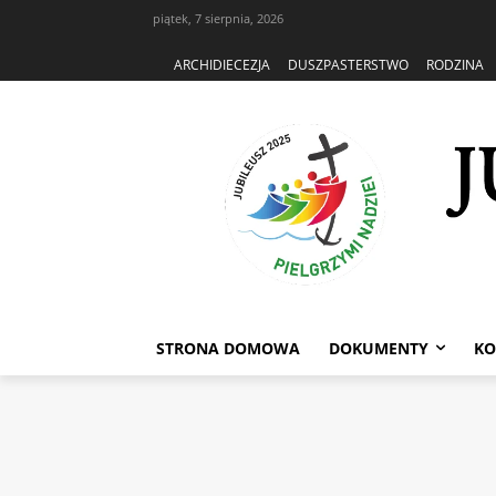
piątek, 7 sierpnia, 2026
ARCHIDIECEZJA
DUSZPASTERSTWO
RODZINA
STRONA DOMOWA
DOKUMENTY
KO
Strona główna
Pomoce - Jubi
POMOCE - J