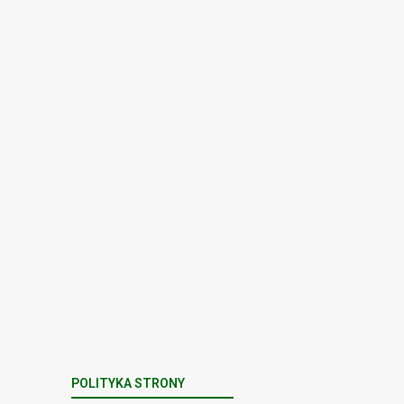
Apel na sierpień – miesiąc
abstynencji 2026
Łukasz Sztolf
-
6 dni temu
Załaduj więcej
POLITYKA STRONY