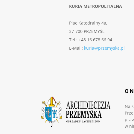
KURIA METROPOLITALNA
Plac Katedralny 4a,
37-700 PRZEMYŚL
Tel.: +48 16 678 66 94
E-Mail:
kuria@przemyska.pl
O 
Na s
Prze
praw
w ni