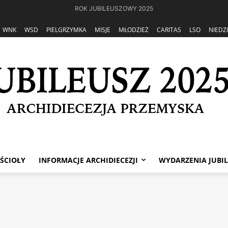
ROK JUBILEUSZOWY 2025
WNK
WSD
PIELGRZYMKA
MISJE
MŁODZIEŻ
CARITAS
LSO
NIEDZ
ŚCIOŁY
INFORMACJE ARCHIDIECEZJI
WYDARZENIA JUBI
leusz 2025
UBILEUSZ 2025