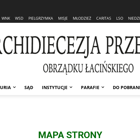
WNK
WSD
PIELGRZYMKA
MISJE
MŁODZIEŻ
CARITAS
LSO
NIEDZ
URIA
SĄD
INSTYTUCJE
PARAFIE
DO POBRAN
MAPA STRONY