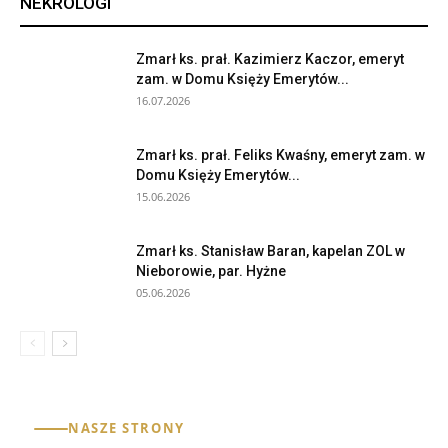
NEKROLOGI
Zmarł ks. prał. Kazimierz Kaczor, emeryt
zam. w Domu Księży Emerytów...
16.07.2026
Zmarł ks. prał. Feliks Kwaśny, emeryt zam. w
Domu Księży Emerytów...
15.06.2026
Zmarł ks. Stanisław Baran, kapelan ZOL w
Nieborowie, par. Hyżne
05.06.2026
NASZE STRONY