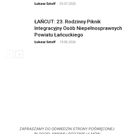
Łukasz Sztolf
-
03.07.2026
ŁAŃCUT: 23. Rodzinny Piknik
Integracyjny Osób Niepełnosprawnych
Powiatu Łańcuckiego
Łukasz Sztolf
-
19.06.2026
ZAPRASZAMY DO ODWIEDZIN STRONY POŚWIĘCONEJ
BŁOGOSŁAWIONEJ RODZINIE ULMÓW