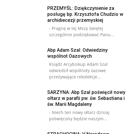
PRZEMYŚL: Dziękczynienie za
posługę bp. Krzysztofa Chudzio w
archidiecezji przemyskiej
- Pragnę w tej Mszy świętej
szczególnie podziękować Panu...
Abp Adam Szal: Odwiedziny
wspólnot Oazowych
Ksiądz Arcybiskup Adam Szal
odwiedził wspólnoty oazowe
przeżywające rekolekcje...
SARZYNA: Abp Szal poświęcił nowy
ołtarz w parafii pw. św. Sebastiana i
św. Marii Magdaleny
- Niech ten nowy ołtarz dzisiaj
poświęcony będzie naszym...