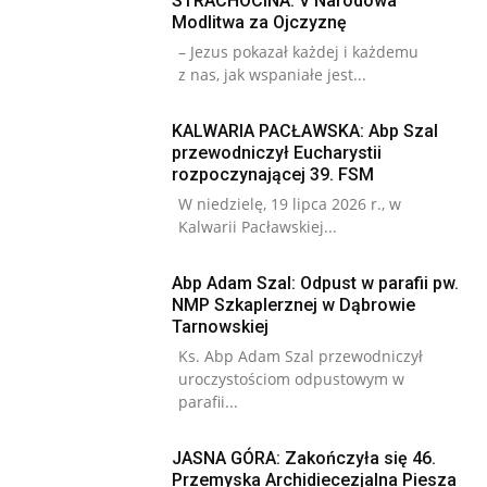
STRACHOCINA: V Narodowa
Modlitwa za Ojczyznę
– Jezus pokazał każdej i każdemu
z nas, jak wspaniałe jest...
KALWARIA PACŁAWSKA: Abp Szal
przewodniczył Eucharystii
rozpoczynającej 39. FSM
W niedzielę, 19 lipca 2026 r., w
Kalwarii Pacławskiej...
Abp Adam Szal: Odpust w parafii pw.
NMP Szkaplerznej w Dąbrowie
Tarnowskiej
Ks. Abp Adam Szal przewodniczył
uroczystościom odpustowym w
parafii...
JASNA GÓRA: Zakończyła się 46.
Przemyska Archidiecezjalna Piesza