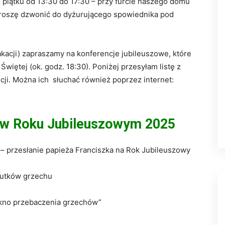
 piątku od 13:30 do 17:30 – przy furcie naszego domu
proszę dzwonić do dyżurującego spowiednika pod
kacji) zapraszamy na konferencje jubileuszowe, które
więtej (ok. godz. 18:30). Poniżej przesyłam listę z
ji. Można ich słuchać również poprzez internet:
i w Roku Jubileuszowym 2025
 przesłanie papieża Franciszka na Rok Jubileuszowy
utków grzechu
no przebaczenia grzechów”