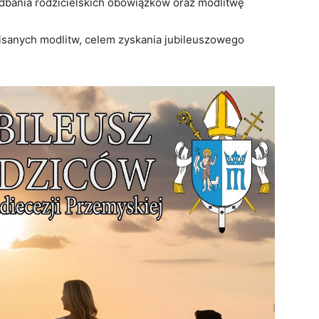
edbania rodzicielskich obowiązków oraz modlitwę
isanych modlitw, celem zyskania jubileuszowego