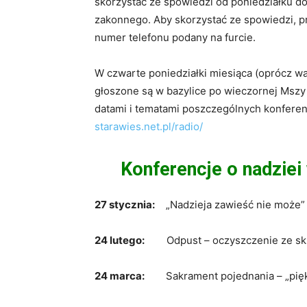
skorzystać ze spowiedzi od poniedziałku do
zakonnego. Aby skorzystać ze spowiedzi, 
numer telefonu podany na furcie.
W czwarte poniedziałki miesiąca (oprócz wa
głoszone są w bazylice po wieczornej Mszy Ś
datami i tematami poszczególnych konferenc
starawies.net.pl/radio/
Konferencje o nadzie
27 stycznia:
„Nadzieja zawieść nie może” –
24 lutego:
Odpust – oczyszczenie ze sk
24 marca:
Sakrament pojednania – „pięk