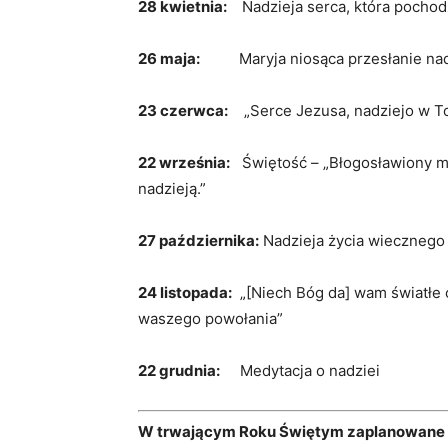
28 kwietnia:
Nadzieja serca, która pochodz
26 maja:
Maryja niosąca przesłanie nad
23 czerwca:
„Serce Jezusa, nadziejo w To
22 września:
Świętość – „Błogosławiony mąż
nadzieją.”
27 października:
Nadzieja życia wiecznego
24 listopada:
„[Niech Bóg da] wam światłe oc
waszego powołania”
22 grudnia:
Medytacja o nadziei
W trwającym Roku Świętym zaplanowane s