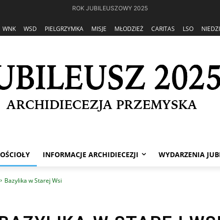
ROK JUBILEUSZOWY 2025
WNK
WSD
PIELGRZYMKA
MISJE
MŁODZIEŻ
CARITAS
LSO
NIEDZ
OŚCIOŁY
INFORMACJE ARCHIDIECEZJI
WYDARZENIA JUB
Bazylika w Starej Wsi