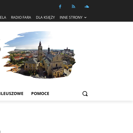
IELA
RADIO FARA
DLA KSIĘŻY
INNE STRONY
ILEUSZOWE
POMOCE