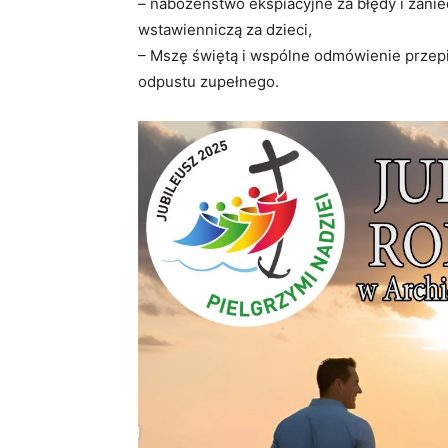
– nabożeństwo ekspiacyjne za błędy i zani
wstawienniczą za dzieci,
– Mszę świętą i wspólne odmówienie przep
odpustu zupełnego.