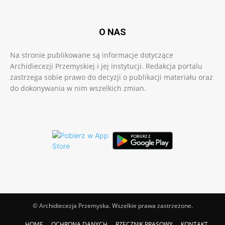
O NAS
Na stronie publikowane są informacje dotyczące
Archidiecezji Przemyskiej i jej instytucji. Redakcja portalu
zastrzega sobie prawo do decyzji o publikacji materiału oraz
do dokonywania w nim wszelkich zmian.
© Archidiecezja Przemyska. Wszelkie prawa zastrzeżone.
HOME
OCHRONA DANYCH
RZECZNIK PRASOWY
KONTAKT