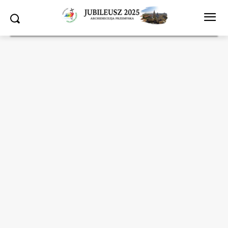
Strona główna
Jubileusz 2025
Jubileusz 2025 - nowy cykl katechez:
„Jezus Chrystus naszą nadzieją”
Jubileusz 2025
WYDARZENIA JUBILEUSZOWE
Jubileusz 2025 – nowy cykl
katechez: „Jezus Chrystus
naszą nadzieją”
20.12.2024
1023