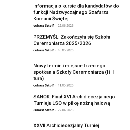
Informacja o kursie dla kandydatów do
funkcji Nadzwyczajnego Szafarza
Komunii Świętej
Łukasz Sztolf
-
22.06.2026
PRZEMYŚL: Zakończyła się Szkoła
Ceremoniarza 2025/2026
Łukasz Sztolf
-
16.05.2026
Nowy termin i miejsce trzeciego
spotkania Szkoły Ceremoniarza (I i II
tura)
Łukasz Sztolf
-
11.05.2026
SANOK: Finał XVI Archidiecezjalnego
Turnieju LSO w piłkę nożną halową
Łukasz Sztolf
-
27.04.2026
XXVII Archidiecezjalny Turniej