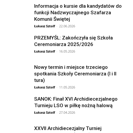
Informacja o kursie dla kandydatów do
funkcji Nadzwyczajnego Szafarza
Komunii Świętej
Łukasz Sztolf
-
22.06.2026
PRZEMYŚL: Zakończyła się Szkoła
Ceremoniarza 2025/2026
Łukasz Sztolf
-
16.05.2026
Nowy termin i miejsce trzeciego
spotkania Szkoły Ceremoniarza (I i II
tura)
Łukasz Sztolf
-
11.05.2026
SANOK: Finał XVI Archidiecezjalnego
Turnieju LSO w piłkę nożną halową
Łukasz Sztolf
-
27.04.2026
XXVII Archidiecezjalny Turniej