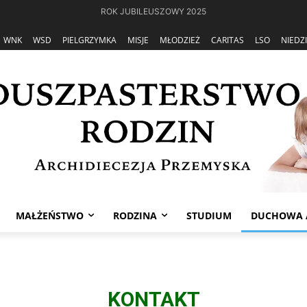
ROK JUBILEUSZOWY 2025
WNK
WSD
PIELGRZYMKA
MISJE
MŁODZIEŻ
CARITAS
LSO
NIEDZ
MAŁŻEŃSTWO
RODZINA
STUDIUM
DUCHOWA 
KONTAKT