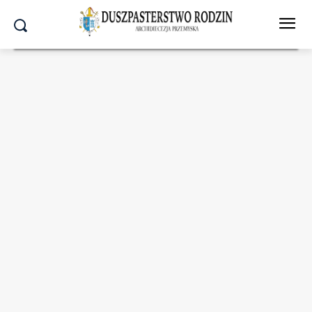
Strona główna
Wydział Duszpasterstwa Rodzin
GRODZISKO DOLNE:
Zaproszenie na Spotkania Wielkopostne "Małżeńska głębia"
Wydział Duszpasterstwa Rodzin
GRODZISKO DOLNE:
Zaproszenie na Spotkania
Wielkopostne „Małżeńska
głębia”
21.03.2025
1681