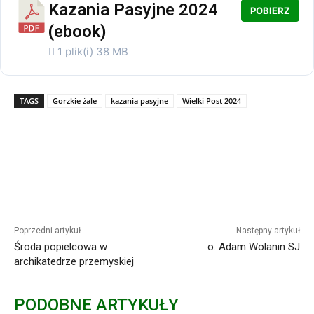
Kazania Pasyjne 2024
POBIERZ
(ebook)
1 plik(i)
38 MB
TAGS
Gorzkie żale
kazania pasyjne
Wielki Post 2024
Poprzedni artykuł
Następny artykuł
Środa popielcowa w
o. Adam Wolanin SJ
archikatedrze przemyskiej
PODOBNE ARTYKUŁY