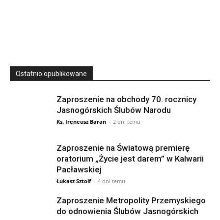
SIERPNIA, 2026
23 Niedz., 2026 00:00
Ostatnio opublikowane
Zaproszenie na obchody 70. rocznicy
Jasnogórskich Ślubów Narodu
Ks. Ireneusz Baran
-
2 dni temu
Zaproszenie na Światową premierę
oratorium „Życie jest darem” w Kalwarii
Pacławskiej
Łukasz Sztolf
-
4 dni temu
Zaproszenie Metropolity Przemyskiego
do odnowienia Ślubów Jasnogórskich