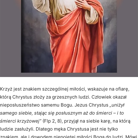
Krzyż jest znakiem szczególnej miłości, wskazuje na ofiarę,
którą Chrystus złoży za grzesznych ludzi. Człowiek okazał
nieposłuszeństwo samemu Bogu. Jezus Chrystus
„uniżył
samego siebie, stając się posłusznym aż do śmierci – i to
śmierci krzyżowej”
(Flp 2, 8), przyjął na siebie karę, na którą
ludzie zasłużyli. Dlatego męka Chrystusa jest nie tylko
znakiem, ale i dowodem niepojętej miłości Boga do ludzi. Mówi