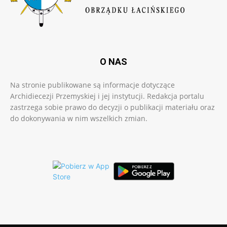
O NAS
Na stronie publikowane są informacje dotyczące
Archidiecezji Przemyskiej i jej instytucji. Redakcja portalu
zastrzega sobie prawo do decyzji o publikacji materiału oraz
do dokonywania w nim wszelkich zmian.