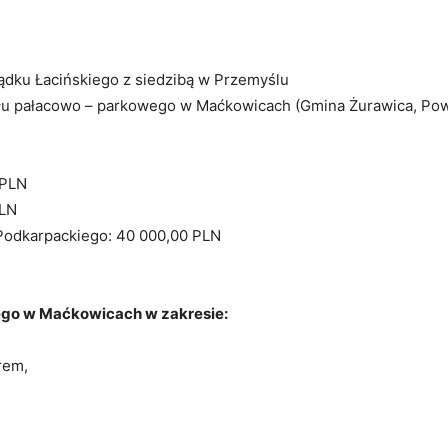
ądku Łacińskiego z siedzibą w Przemyślu
ołu pałacowo – parkowego w Maćkowicach (Gmina Żurawica, Po
 PLN
PLN
Podkarpackiego: 40 000,00 PLN
ego w Maćkowicach w zakresie:
rem,