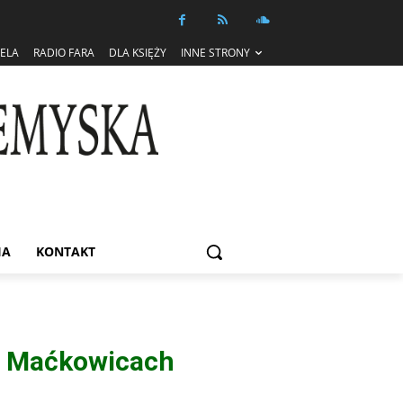
IELA
RADIO FARA
DLA KSIĘŻY
INNE STRONY
IA
KONTAKT
w Maćkowicach