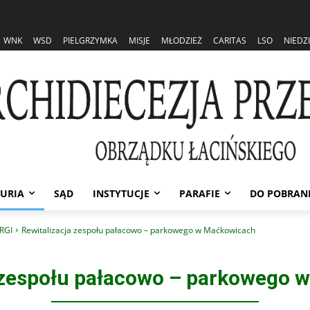
WNK
WSD
PIELGRZYMKA
MISJE
MŁODZIEŻ
CARITAS
LSO
NIEDZ
URIA
SĄD
INSTYTUCJE
PARAFIE
DO POBRAN
RGI
Rewitalizacja zespołu pałacowo – parkowego w Maćkowicach
a zespołu pałacowo – parkowego 