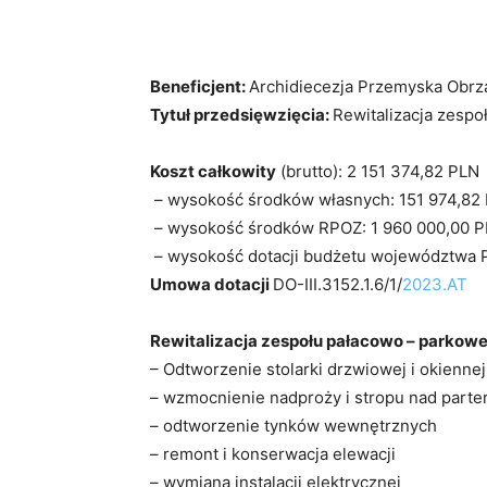
Beneficjent:
Archidiecezja Przemyska Obrz
Tytuł przedsięwzięcia:
Rewitalizacja zesp
Koszt całkowity
(brutto): 2 151 374,82 PLN
– wysokość środków własnych: 151 974,82
– wysokość środków RPOZ: 1 960 000,00 
– wysokość dotacji budżetu województwa 
Umowa dotacji
DO-III.3152.1.6/1/
2023.AT
Rewitalizacja zespołu pałacowo – parkow
– Odtworzenie stolarki drzwiowej i okiennej
– wzmocnienie nadproży i stropu nad parte
– odtworzenie tynków wewnętrznych
– remont i konserwacja elewacji
– wymiana instalacji elektrycznej