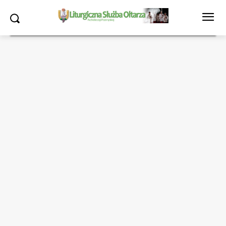
Strona główna
Liturgiczna Służba Ołtarza
Nowy termin i miejsce
trzeciego spotkania Szkoły Ceremoniarza (I i II tura)
Liturgiczna Służba Ołtarza
Nowy termin i miejsce
trzeciego spotkania Szkoły
Ceremoniarza (I i II tura)
11.05.2026
573