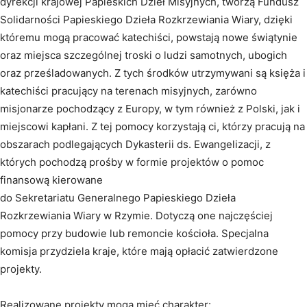
dyrekcji krajowej Papieskich Dzieł Misyjnych, tworzą Fundusz
Solidarności Papieskiego Dzieła Rozkrzewiania Wiary, dzięki
któremu mogą pracować katechiści, powstają nowe świątynie
oraz miejsca szczególnej troski o ludzi samotnych, ubogich
oraz prześladowanych. Z tych środków utrzymywani są księża i
katechiści pracujący na terenach misyjnych, zarówno
misjonarze pochodzący z Europy, w tym również z Polski, jak i
miejscowi kapłani. Z tej pomocy korzystają ci, którzy pracują na
obszarach podlegających Dykasterii ds. Ewangelizacji, z
których pochodzą prośby w formie projektów o pomoc
finansową kierowane
do Sekretariatu Generalnego Papieskiego Dzieła
Rozkrzewiania Wiary w Rzymie. Dotyczą one najczęściej
pomocy przy budowie lub remoncie kościoła. Specjalna
komisja przydziela kraje, które mają opłacić zatwierdzone
projekty.
Realizowane projekty mogą mieć charakter: