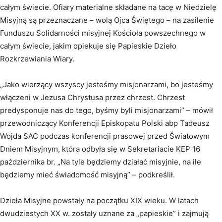
całym świecie. Ofiary materialne składane na tacę w Niedzielę
Misyjną są przeznaczane – wolą Ojca Świętego – na zasilenie
Funduszu Solidarności misyjnej Kościoła powszechnego w
całym świecie, jakim opiekuje się Papieskie Dzieło
Rozkrzewiania Wiary.
„Jako wierzący wszyscy jesteśmy misjonarzami, bo jesteśmy
włączeni w Jezusa Chrystusa przez chrzest. Chrzest
predysponuje nas do tego, byśmy byli misjonarzami” – mówił
przewodniczący Konferencji Episkopatu Polski abp Tadeusz
Wojda SAC podczas konferencji prasowej przed Światowym
Dniem Misyjnym, która odbyła się w Sekretariacie KEP 16
października br. „Na tyle będziemy działać misyjnie, na ile
będziemy mieć świadomość misyjną” – podkreślił.
Dzieła Misyjne powstały na początku XIX wieku. W latach
dwudziestych XX w. zostały uznane za „papieskie” i zajmują