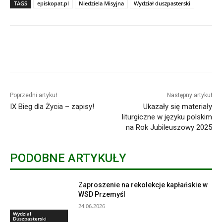
TAGS
episkopat.pl
Niedziela Misyjna
Wydział duszpasterski
Poprzedni artykuł
Następny artykuł
IX Bieg dla Życia – zapisy!
Ukazały się materiały
liturgiczne w języku polskim
na Rok Jubileuszowy 2025
PODOBNE ARTYKUŁY
Zaproszenie na rekolekcje kapłańskie w
WSD Przemyśl
24.06.2026
Wydział
Duszpasterski