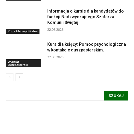
Informacja o kursie dla kandydatów do
funkcji Nadzwyczajnego Szafarza
Komunii Świętej
22.06.2026
Kuria Metropolitalna
Kurs dla księży: Pomoc psychologiczna
w kontakcie duszpasterskim.
22.06.2026
Wydział
Duszpasterski
SZUKAJ
Informacja dot. funkcjonowania Sądu