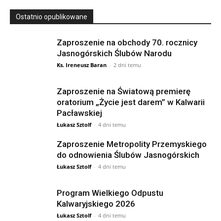
Ostatnio opublikowane
Zaproszenie na obchody 70. rocznicy
Jasnogórskich Ślubów Narodu
Ks. Ireneusz Baran
-
2 dni temu
Zaproszenie na Światową premierę
oratorium „Życie jest darem” w Kalwarii
Pacławskiej
Łukasz Sztolf
-
4 dni temu
Zaproszenie Metropolity Przemyskiego
do odnowienia Ślubów Jasnogórskich
Łukasz Sztolf
-
4 dni temu
Program Wielkiego Odpustu
Kalwaryjskiego 2026
Łukasz Sztolf
-
4 dni temu