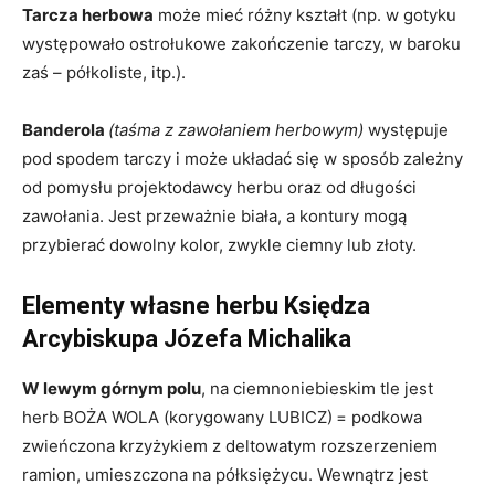
Tarcza herbowa
może mieć różny kształt (np. w gotyku
występowało ostrołukowe zakończenie tarczy, w baroku
zaś – półkoliste, itp.).
Banderola
(taśma z zawołaniem herbowym)
występuje
pod spodem tarczy i może układać się w sposób zależny
od pomysłu projektodawcy herbu oraz od długości
zawołania. Jest przeważnie biała, a kontury mogą
przybierać dowolny kolor, zwykle ciemny lub złoty.
Elementy własne herbu Księdza
Arcybiskupa Józefa Michalika
W lewym górnym polu
, na ciemnoniebieskim tle jest
herb BOŻA WOLA (korygowany LUBICZ)
= podkowa
zwieńczona krzyżykiem z deltowatym rozszerzeniem
ramion, umieszczona na półksiężycu. Wewnątrz jest