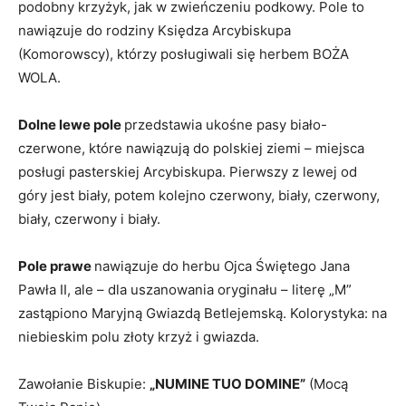
podobny krzyżyk, jak w zwień­czeniu podkowy. Pole to
nawiązuje do rodziny Księdza Arcybiskupa
(Komorowscy), którzy posługiwali się herbem BOŻA
WOLA.
Dolne lewe pole
przedstawia ukośne pasy biało-
czerwone, które nawiązują do polskiej ziemi – miejsca
posługi pasterskiej Arcybiskupa. Pierwszy z lewej od
góry jest biały, potem kolejno czerwony, biały, czerwony,
biały, czerwony i biały.
Pole prawe
nawiązuje do herbu Ojca Świętego Jana
Pawła II, ale – dla uszano­wania oryginału – literę „M”
zastą­piono Maryjną Gwiazdą Betlejemską. Kolorystyka: na
niebieskim polu złoty krzyż i gwiazda.
Zawołanie Biskupie:
„
NUMINE TUO DOMINE
”
(Mocą