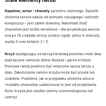
Stałe elementy herbu
Kapelusz, sznur
i
chwosty
są koloru zielonego. Sposób
ułożenia sznura zależy od pomysłu rysującego i po­trzeb
kom­pozycji – jest zatem dowolny. Natomiast ilość
chwostów jest ściśle określona – dla arcybiskupa wynosi
ona po 10 z każdej strony
(cztery rzędy: dolny 4 chwosty,
wyżej 3 oraz kolejno 2 i 1).
Krzyż
występujący za tarczą herbową powinien mieć dwa
poprzeczne ramiona: dolne dłuższe i górne krótsze.
Pionowe ramię powinno być widoczne spoza tarczy u
dołu. Zakończenie ramion krzyża może być proste lub
ozdobne. Podobnie, jak w przypadku ułożenia sznura
i kształtu chwostów, uzależnione to jest od projektanta.
Kolor krzyża jest zwykle ciemny
(ciemnobrązowy lub
czarny).