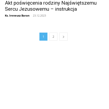
Akt poświęcenia rodziny Najświętszemu
Sercu Jezusowemu – instrukcja
Ks. Ireneusz Baran
-
23.12.2023
1
2
Informacja dot. funkcjonowania Sądu
Metropolitalnego
15