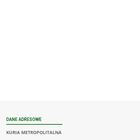
podkarpackie 37-700 Polska
23
SIERPNIA, 2026
23 Niedz., 2026 00:00
DANE ADRESOWE
KURIA METROPOLITALNA