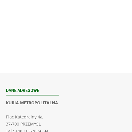
23
SIERPNIA, 2026
23 Niedz., 2026 00:00
DANE ADRESOWE
KURIA METROPOLITALNA
Plac Katedralny 4a,
37-700 PRZEMYŚL
Tel.: +48 16 678 66 94