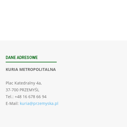
SIERPNIA, 2026
23 Niedz., 2026 00:00
DANE ADRESOWE
KURIA METROPOLITALNA
Plac Katedralny 4a,
37-700 PRZEMYŚL
Tel.: +48 16 678 66 94
E-Mail:
kuria@przemyska.pl