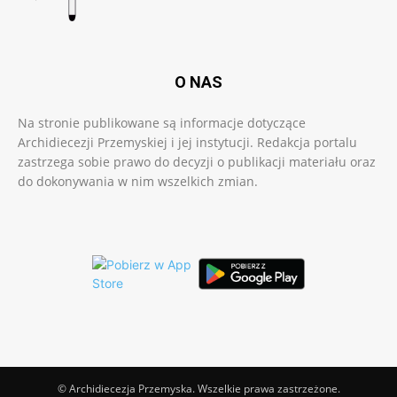
O NAS
Na stronie publikowane są informacje dotyczące
Archidiecezji Przemyskiej i jej instytucji. Redakcja portalu
zastrzega sobie prawo do decyzji o publikacji materiału oraz
do dokonywania w nim wszelkich zmian.
© Archidiecezja Przemyska. Wszelkie prawa zastrzeżone.