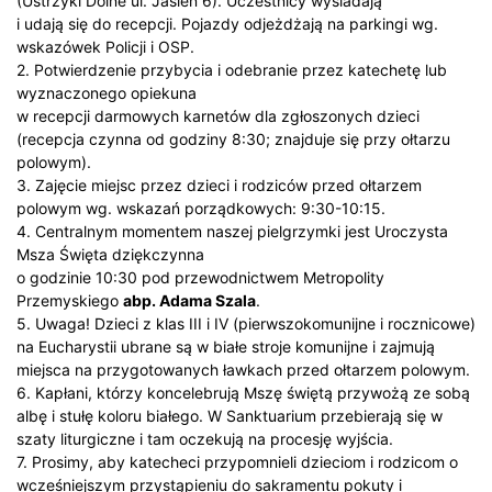
(Ustrzyki Dolne ul. Jasień 6). Uczestnicy wysiadają
i udają się do recepcji. Pojazdy odjeżdżają na parkingi wg.
wskazówek Policji i OSP.
2. Potwierdzenie przybycia i odebranie przez katechetę lub
wyznaczonego opiekuna
w recepcji darmowych karnetów dla zgłoszonych dzieci
(recepcja czynna od godziny 8:30; znajduje się przy ołtarzu
polowym).
3. Zajęcie miejsc przez dzieci i rodziców przed ołtarzem
polowym wg. wskazań porządkowych: 9:30-10:15.
4. Centralnym momentem naszej pielgrzymki jest Uroczysta
Msza Święta dziękczynna
o godzinie 10:30 pod przewodnictwem Metropolity
Przemyskiego
abp. Adama Szala
.
5. Uwaga! Dzieci z klas III i IV (pierwszokomunijne i rocznicowe)
na Eucharystii ubrane są w białe stroje komunijne i zajmują
miejsca na przygotowanych ławkach przed ołtarzem polowym.
6. Kapłani, którzy koncelebrują Mszę świętą przywożą ze sobą
albę i stułę koloru białego. W Sanktuarium przebierają się w
szaty liturgiczne i tam oczekują na procesję wyjścia.
7. Prosimy, aby katecheci przypomnieli dzieciom i rodzicom o
wcześniejszym przystąpieniu do sakramentu pokuty i