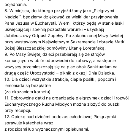
pojednania.
8. W miejscu, do którego przyjeżdżamy jako „Pielgrzymi
Nadziei”, będziemy dziękować za wielki dar przyjmowania
Pana Jezusa w Eucharystii. Wierni, którzy będą w stanie łaski
uświęcającej i spełnią pozostałe warunki – uzyskają
Jubileuszowy Odpust Zupełny. Po zakończonej Mszy świętej
przy wystawionym Najświętszym Sakramencie i obrazie Matki
Bożej Bieszczadzkiej odmówimy Litanię Loretańską.
9. Po Mszy Świętej dzieci przebierają się ze strojów
komunijnych w ubiór odpowiedni do zabawy, a następnie
wszyscy przemieszczają się na plac obok Sanktuarium na
drugą część Uroczystości – piknik z okazji Dnia Dziecka.
10. Dla dzieci wszystkie atrakcje, ciepłe posiłki, popcorn i
lemoniada są bezpłatne
(za okazaniem karnetu).
11. Dobrowolne datki na organizację pielgrzymek dzieci i rozwój
Eucharystycznego Ruchu Młodych można złożyć do puszki
przy recepcji.
12. Opiekę nad dziećmi podczas całodniowej Pielgrzymki
sprawuje katecheta wraz
z rodzicami lub wyznaczonymi opiekunami.