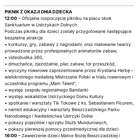
PIKNIK Z OKAZJI DNIA DZIECKA
12:00
– Oficjalne rozpoczęcie pikniku na placu obok
Sanktuarium w Ustrzykach Dolnych
Podczas pikniku dla dzieci zostały przygotowane następujące
bezpłatne atrakcje
• konkursy, gry, zabawy z nagrodami, oraz malowanie twarzy
prowadzone przez profesjonalnych animatorów zabaw,
• videobudka 360,
• dmuchańce, zjeżdżalnie, plac zabaw, tor przeszkód,
• wyczyny rowerowe zaprezentowane przez Krystiana Herbę –
wielokrotnego medalistę Mistrzostw Polski w trialu rowerowym i
uczestnika programu „Mam Talent”,
• występ zespołu regionalnego Bandanki
• występ wokalistów Ustrzyckiego Domu Kultury
• spotkanie i warsztaty Tik Tokowe z ks. Sebastianem Picurem,
• namiot edukacyjny i warsztaty Bieszczadzkiego Parku
Narodowego i Nadleśnictwa Ustrzyki Dolne
• pokazy pojazdów i sprzętu Służb Mundurowych,
• pokazy pierwszej pomocy przedmedycznej dla dzieci.
16:00
– Zawierzenie dzieci Matce Bożej Bieszczadzkiej i