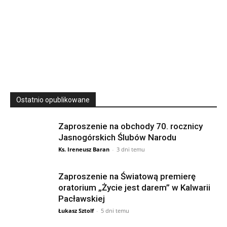
23
SIERPNIA, 2026
23 Niedz., 2026 00:00
Ostatnio opublikowane
Zaproszenie na obchody 70. rocznicy
Jasnogórskich Ślubów Narodu
Ks. Ireneusz Baran
-
3 dni temu
Zaproszenie na Światową premierę
oratorium „Życie jest darem” w Kalwarii
Pacławskiej
Łukasz Sztolf
-
5 dni temu