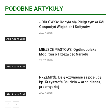
PODOBNE ARTYKUŁY
JODŁÓWKA: Odbyła się Pielgrzymka Kół
Gospodyń Wiejskich i Sołtysów
29.07.2026
Abp Adam Szal
MIEJSCE PIASTOWE: Ogólnopolska
Modlitwa o Trzeźwość Narodu
29.07.2026
Abp Adam Szal
PRZEMYŚL: Dziękczynienie za posługę
bp. Krzysztofa Chudzio w archidiecezji
przemyskiej
27.07.2026
Abp Adam Szal