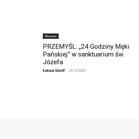
Minione
PRZEMYŚL: „24 Godziny Męki
Pańskiej” w sanktuarium św.
Józefa
Łukasz Sztolf
-
25.10.2025