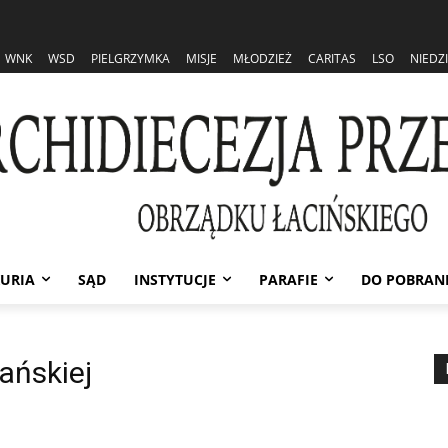
WNK
WSD
PIELGRZYMKA
MISJE
MŁODZIEŻ
CARITAS
LSO
NIEDZ
URIA
SĄD
INSTYTUCJE
PARAFIE
DO POBRAN
ańskiej