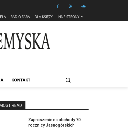
IELA
RADIO FARA
DLA KSIĘŻY
INNE STRONY
IA
KONTAKT
MOST READ
Zaproszenie na obchody 70.
rocznicy Jasnogórskich