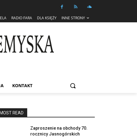
IELA
RADIO FARA
DLA KSIĘŻY
INNE STRONY
IA
KONTAKT
MOST READ
Zaproszenie na obchody 70.
rocznicy Jasnogórskich