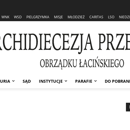
WNK
WSD
PIELGRZYMKA
MISJE
MŁODZIEŻ
CARITAS
LSO
NIEDZ
URIA
SĄD
INSTYTUCJE
PARAFIE
DO POBRAN