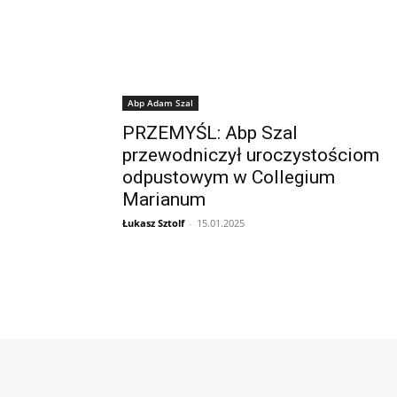
Abp Adam Szal
PRZEMYŚL: Abp Szal
przewodniczył uroczystościom
odpustowym w Collegium
Marianum
Łukasz Sztolf
-
15.01.2025