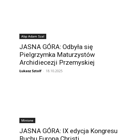
Abp Adam Szal
JASNA GÓRA: Odbyła się
Pielgrzymka Maturzystów
Archidiecezji Przemyskiej
Łukasz Sztolf
-
18.10.2025
Minione
JASNA GÓRA: IX edycja Kongresu
Ruchu Europa Christi