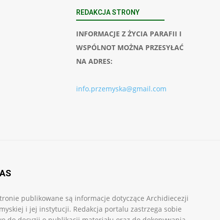
REDAKCJA STRONY
INFORMACJE Z ŻYCIA PARAFII I
WSPÓLNOT MOŻNA PRZESYŁAĆ
NA ADRES:
info.przemyska@gmail.com
NAS
tronie publikowane są informacje dotyczące Archidiecezji
myskiej i jej instytucji. Redakcja portalu zastrzega sobie
o do decyzji o publikacji materiału oraz do dokonywania