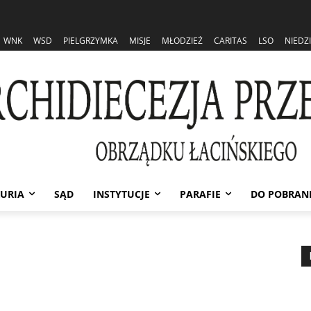
WNK
WSD
PIELGRZYMKA
MISJE
MŁODZIEŻ
CARITAS
LSO
NIEDZ
URIA
SĄD
INSTYTUCJE
PARAFIE
DO POBRAN