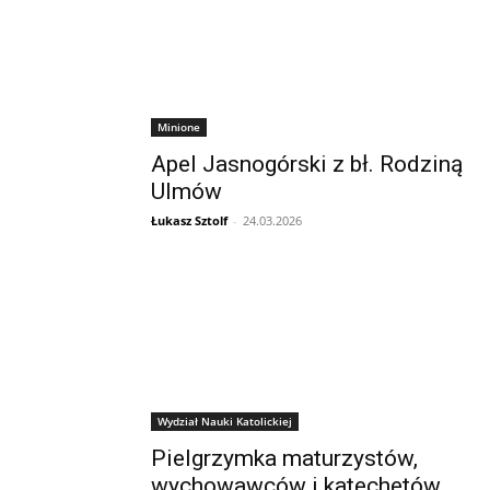
Minione
Apel Jasnogórski z bł. Rodziną
Ulmów
Łukasz Sztolf
-
24.03.2026
Wydział Nauki Katolickiej
Pielgrzymka maturzystów,
wychowawców i katechetów