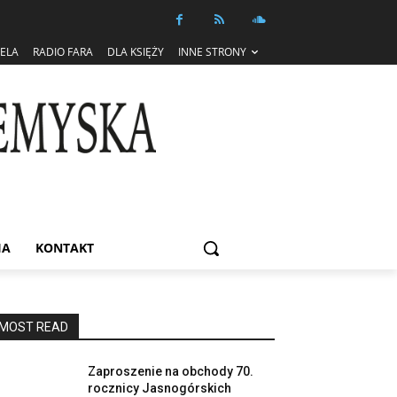
IELA
RADIO FARA
DLA KSIĘŻY
INNE STRONY
IA
KONTAKT
MOST READ
Zaproszenie na obchody 70.
rocznicy Jasnogórskich