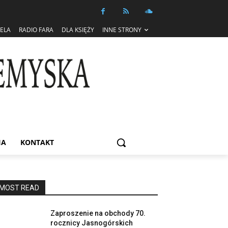
IELA
RADIO FARA
DLA KSIĘŻY
INNE STRONY
IA
KONTAKT
MOST READ
Zaproszenie na obchody 70.
rocznicy Jasnogórskich