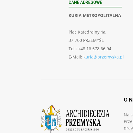
DANE ADRESOWE
KURIA METROPOLITALNA
Plac Katedralny 4a,
37-700 PRZEMYŚL
Tel.: +48 16 678 66 94
E-Mail:
kuria@przemyska.pl
O 
Na s
Prze
praw