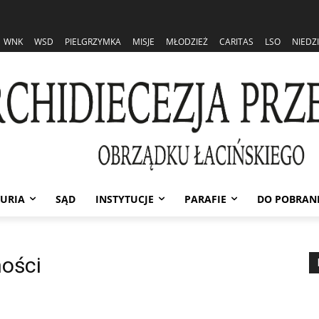
WNK
WSD
PIELGRZYMKA
MISJE
MŁODZIEŻ
CARITAS
LSO
NIEDZ
URIA
SĄD
INSTYTUCJE
PARAFIE
DO POBRAN
ności