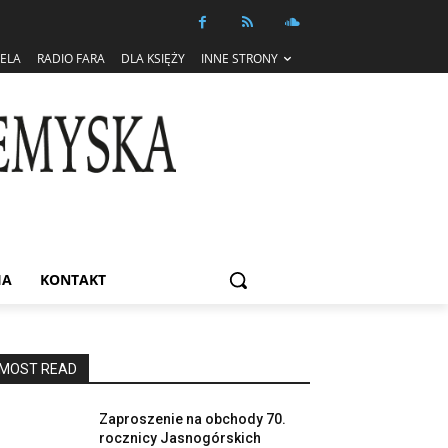
IELA
RADIO FARA
DLA KSIĘŻY
INNE STRONY
IA
KONTAKT
MOST READ
Zaproszenie na obchody 70.
rocznicy Jasnogórskich