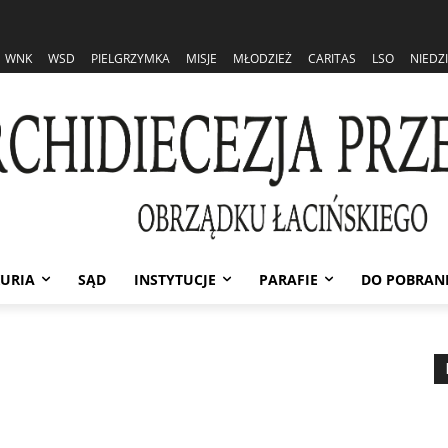
WNK
WSD
PIELGRZYMKA
MISJE
MŁODZIEŻ
CARITAS
LSO
NIEDZ
URIA
SĄD
INSTYTUCJE
PARAFIE
DO POBRAN