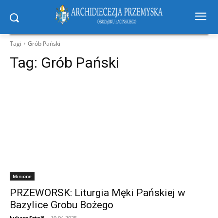
Tagi
Grób Pański
Tag:
Grób Pański
Minione
PRZEWORSK: Liturgia Męki Pańskiej w
Bazylice Grobu Bożego
Łukasz Sztolf
-
19.04.2025