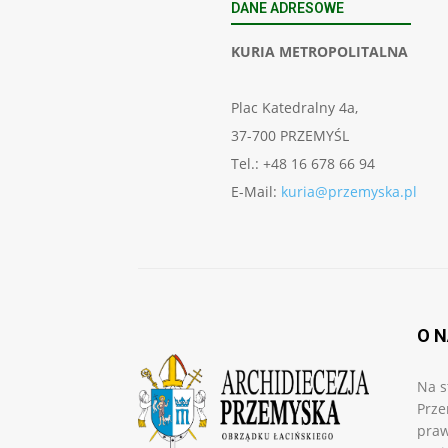
DANE ADRESOWE
KURIA METROPOLITALNA
Plac Katedralny 4a,
37-700 PRZEMYŚL
Tel.: +48 16 678 66 94
E-Mail:
kuria@przemyska.pl
O 
Na s
Prze
praw