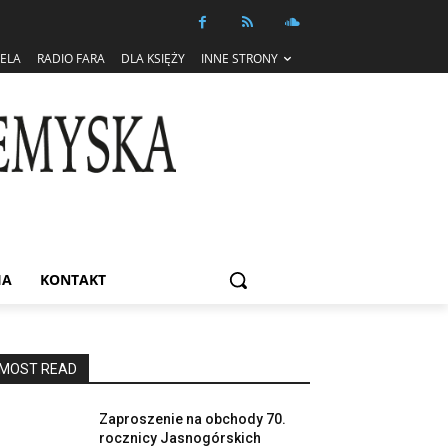
IELA
RADIO FARA
DLA KSIĘŻY
INNE STRONY
IA
KONTAKT
MOST READ
Zaproszenie na obchody 70.
rocznicy Jasnogórskich