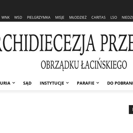
WNK
WSD
PIELGRZYMKA
MISJE
MŁODZIEŻ
CARITAS
LSO
NIEDZ
URIA
SĄD
INSTYTUCJE
PARAFIE
DO POBRAN