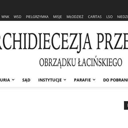
WNK
WSD
PIELGRZYMKA
MISJE
MŁODZIEŻ
CARITAS
LSO
NIEDZ
URIA
SĄD
INSTYTUCJE
PARAFIE
DO POBRAN