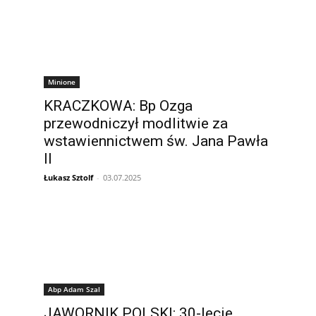
Minione
KRACZKOWA: Bp Ozga
przewodniczył modlitwie za
wstawiennictwem św. Jana Pawła
II
Łukasz Sztolf
-
03.07.2025
Abp Adam Szal
JAWORNIK POLSKI: 30-lecie