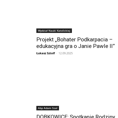
Wydział Nauki Katolickiej
Projekt „Bohater Podkarpacia –
edukacyjna gra o Janie Pawle II”
Łukasz Sztolf
-
12.09.2025
Abp Adam Szal
DOBKOWICE: Spotkanie Rodziny