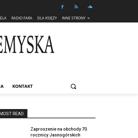
IELA
RADIO FARA
DLA KSIĘŻY
INNE STRONY
IA
KONTAKT
MOST READ
Zaproszenie na obchody 70.
rocznicy Jasnogórskich