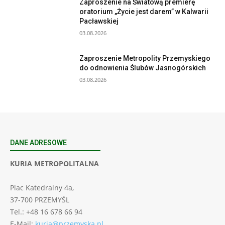
Zaproszenie na Światową premierę
oratorium „Życie jest darem” w Kalwarii
Pacławskiej
03.08.2026
Zaproszenie Metropolity Przemyskiego
do odnowienia Ślubów Jasnogórskich
03.08.2026
DANE ADRESOWE
KURIA METROPOLITALNA
Plac Katedralny 4a,
37-700 PRZEMYŚL
Tel.: +48 16 678 66 94
E-Mail:
kuria@przemyska.pl