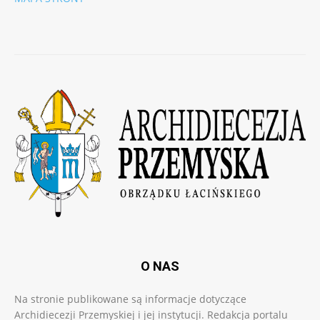
O NAS
Na stronie publikowane są informacje dotyczące
Archidiecezji Przemyskiej i jej instytucji. Redakcja portalu