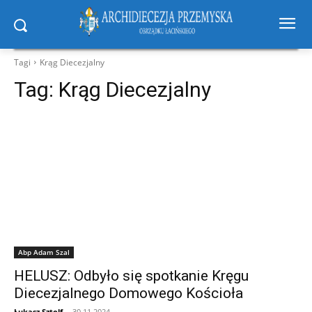
Tagi
Krąg Diecezjalny
Tag:
Krąg Diecezjalny
Abp Adam Szal
HELUSZ: Odbyło się spotkanie Kręgu
Diecezjalnego Domowego Kościoła
Łukasz Sztolf
-
30.11.2024