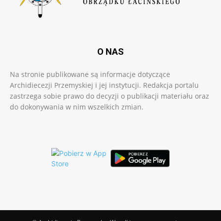
O NAS
Na stronie publikowane są informacje dotyczące
Archidiecezji Przemyskiej i jej instytucji. Redakcja portalu
zastrzega sobie prawo do decyzji o publikacji materiału oraz
do dokonywania w nim wszelkich zmian.