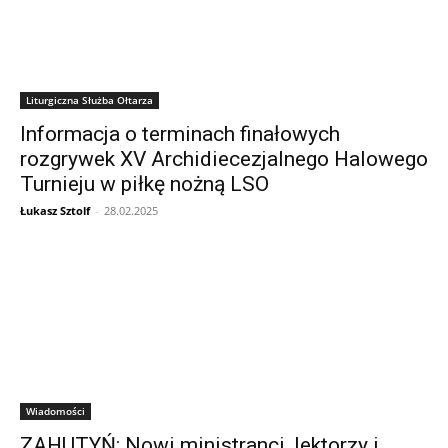
Liturgiczna Służba Ołtarza
Informacja o terminach finałowych
rozgrywek XV Archidiecezjalnego Halowego
Turnieju w piłkę nożną LSO
Łukasz Sztolf
-
28.02.2025
Wiadomości
ZAHUTYŃ: Nowi ministranci, lektorzy i