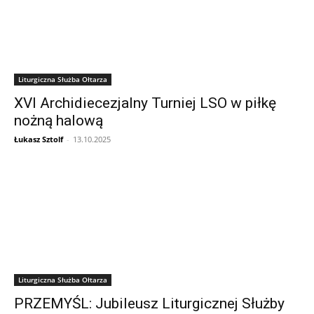
Liturgiczna Służba Ołtarza
XVI Archidiecezjalny Turniej LSO w piłkę
nożną halową
Łukasz Sztolf
-
13.10.2025
Liturgiczna Służba Ołtarza
PRZEMYŚL: Jubileusz Liturgicznej Służby