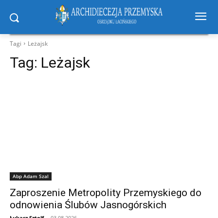
Tagi
Leżajsk
Tag:
Leżajsk
Abp Adam Szal
Zaproszenie Metropolity Przemyskiego do
odnowienia Ślubów Jasnogórskich
Łukasz Sztolf
-
03.08.2026