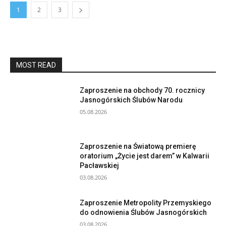
1
2
3
MOST READ
Zaproszenie na obchody 70. rocznicy
Jasnogórskich Ślubów Narodu
05.08.2026
Zaproszenie na Światową premierę
oratorium „Życie jest darem” w Kalwarii
Pacławskiej
03.08.2026
Zaproszenie Metropolity Przemyskiego
do odnowienia Ślubów Jasnogórskich
03.08.2026