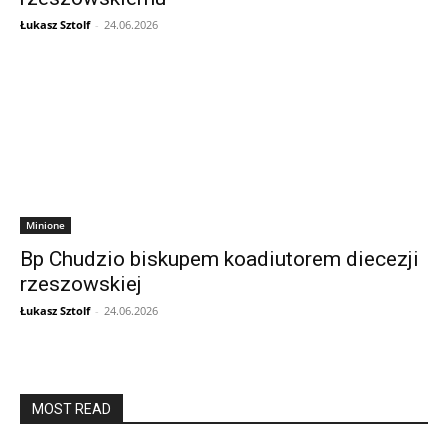
Łukasz Sztolf
-
24.06.2026
Minione
Bp Chudzio biskupem koadiutorem diecezji
rzeszowskiej
Łukasz Sztolf
-
24.06.2026
MOST READ