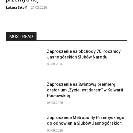
Łukasz Sztolf
-
21.03.2026
MOST READ
Zaproszenie na obchody 70. rocznicy
Jasnogórskich Ślubów Narodu
05.08.2026
Zaproszenie na Światową premierę
oratorium „Życie jest darem” w Kalwarii
Pacławskiej
03.08.2026
Zaproszenie Metropolity Przemyskiego
do odnowienia Ślubów Jasnogórskich
03.08.2026