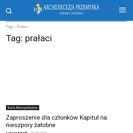
Tagi
Prałaci
Tag:
prałaci
Kuria Metropolitalna
Zaproszenie dla członków Kapituł na
nieszpory żałobne
Łukasz Sztolf
-
06.05.2026