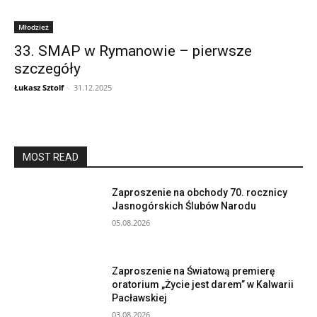
Młodzież
33. SMAP w Rymanowie – pierwsze
szczegóły
Łukasz Sztolf
-
31.12.2025
MOST READ
Zaproszenie na obchody 70. rocznicy
Jasnogórskich Ślubów Narodu
05.08.2026
Zaproszenie na Światową premierę
oratorium „Życie jest darem” w Kalwarii
Pacławskiej
03.08.2026