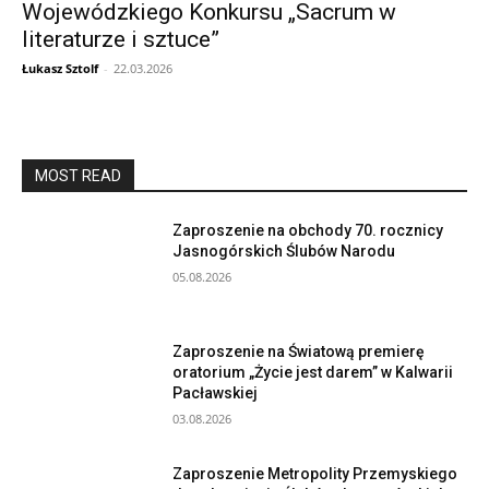
Wojewódzkiego Konkursu „Sacrum w
literaturze i sztuce”
Łukasz Sztolf
-
22.03.2026
MOST READ
Zaproszenie na obchody 70. rocznicy
Jasnogórskich Ślubów Narodu
05.08.2026
Zaproszenie na Światową premierę
oratorium „Życie jest darem” w Kalwarii
Pacławskiej
03.08.2026
Zaproszenie Metropolity Przemyskiego