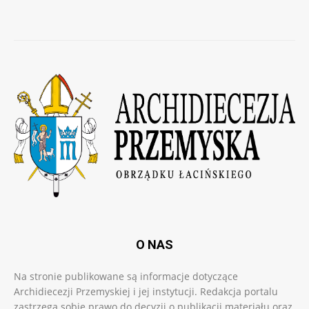
O NAS
Na stronie publikowane są informacje dotyczące
Archidiecezji Przemyskiej i jej instytucji. Redakcja portalu
zastrzega sobie prawo do decyzji o publikacji materiału oraz