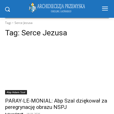
Tagi
Serce Jezusa
Tag:
Serce Jezusa
Abp Adam Szal
PARAY-LE-MONIAL: Abp Szal dziękował za
peregrynację obrazu NSPJ
Łukasz Sztolf
-
18.06.2026