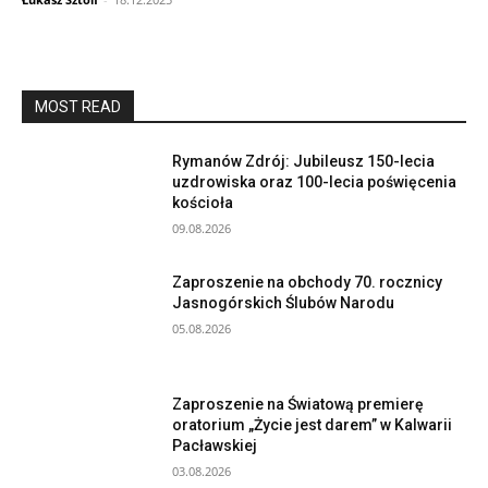
MOST READ
Rymanów Zdrój: Jubileusz 150-lecia
uzdrowiska oraz 100-lecia poświęcenia
kościoła
09.08.2026
Zaproszenie na obchody 70. rocznicy
Jasnogórskich Ślubów Narodu
05.08.2026
Zaproszenie na Światową premierę
oratorium „Życie jest darem” w Kalwarii
Pacławskiej
03.08.2026