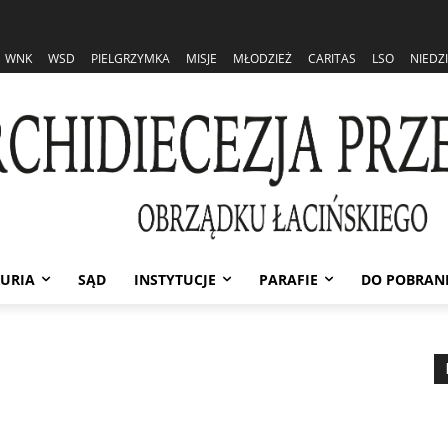
WNK
WSD
PIELGRZYMKA
MISJE
MŁODZIEŻ
CARITAS
LSO
NIEDZ
URIA
SĄD
INSTYTUCJE
PARAFIE
DO POBRAN