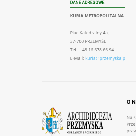
DANE ADRESOWE
KURIA METROPOLITALNA
Plac Katedralny 4a,
37-700 PRZEMYŚL
Tel.: +48 16 678 66 94
E-Mail:
kuria@przemyska.pl
O 
Na s
Prze
praw