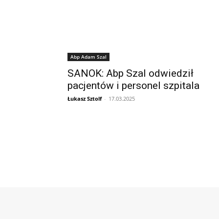
Abp Adam Szal
SANOK: Abp Szal odwiedził
pacjentów i personel szpitala
Łukasz Sztolf
-
17.03.2025