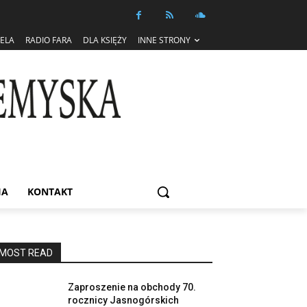
IELA
RADIO FARA
DLA KSIĘŻY
INNE STRONY
IA
KONTAKT
MOST READ
Zaproszenie na obchody 70.
rocznicy Jasnogórskich