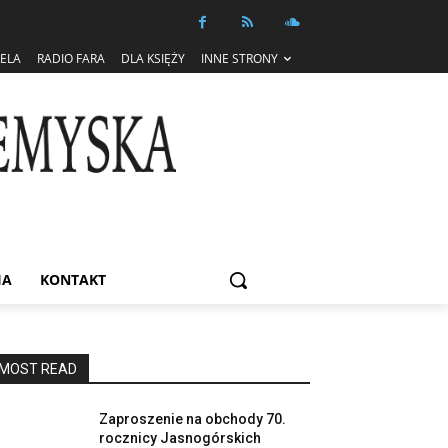
IELA
RADIO FARA
DLA KSIĘŻY
INNE STRONY
IA
KONTAKT
MOST READ
Zaproszenie na obchody 70.
rocznicy Jasnogórskich