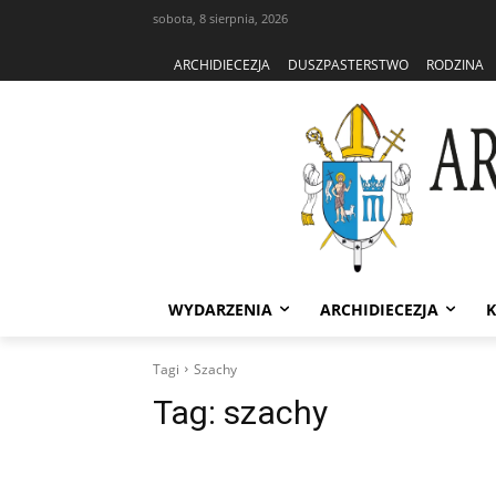
sobota, 8 sierpnia, 2026
ARCHIDIECEZJA
DUSZPASTERSTWO
RODZINA
WYDARZENIA
ARCHIDIECEZJA
K
Tagi
Szachy
Tag:
szachy